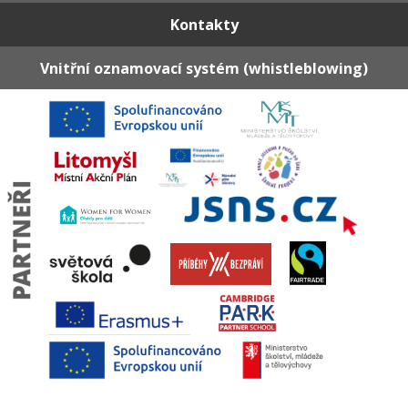
Kontakty
Vnitřní oznamovací systém (whistleblowing)
© ZŠ Litomyšl, Zámecká ▪ design 2017 © regrafika |
Prohlášení o přístupnosti