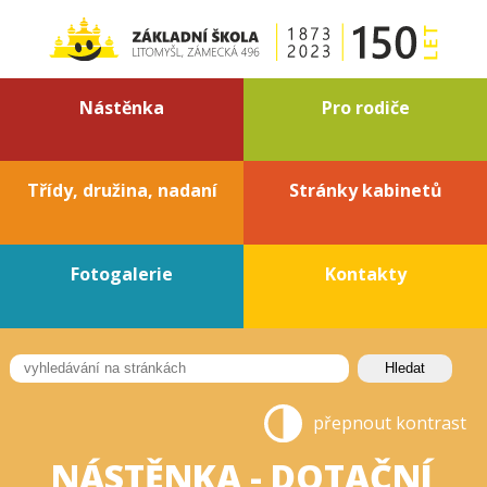
Nástěnka
Pro rodiče
Třídy, družina, nadaní
Stránky kabinetů
Fotogalerie
Kontakty
přepnout kontrast
NÁSTĚNKA - DOTAČNÍ