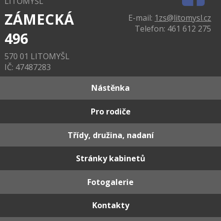
LITOMYŠL
ZÁMECKÁ
E-mail:
1zs@litomysl.cz
Telefon: 461 612 275
496
570 01 LITOMYŠL
IČ: 47487283
Nástěnka
Pro rodiče
Třídy, družina, nadaní
Stránky kabinetů
Fotogalerie
Kontakty