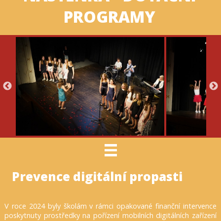
PROGRAMY
Prevence digitální propasti
V roce 2024 byly školám v rámci opakované finanční intervence
poskytnuty prostředky na pořízení mobilních digitálních zařízení