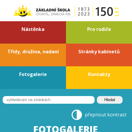
Nástěnka
Pro rodiče
Třídy, družina, nadaní
Stránky kabinetů
Fotogalerie
Kontakty
přepnout kontrast
FOTOGALERIE