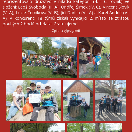
reprezentovalo družstvo v mladší kategorii (4. - 6. ročník) ve
složení: Leoš Svoboda (III. A), Ondřej Šimek (IV. C), Vincent Slovik
(V. A), Lucie Černíková (V. B), Jiří Daňsa (VI. A) a Karel Andrle (VI.
A). V konkurenci 18 týmů získali vynikající 2. místo se ztrátou
pouhých 2 bodů od zlata. Gratulujeme!
Zpět na výpis galerií