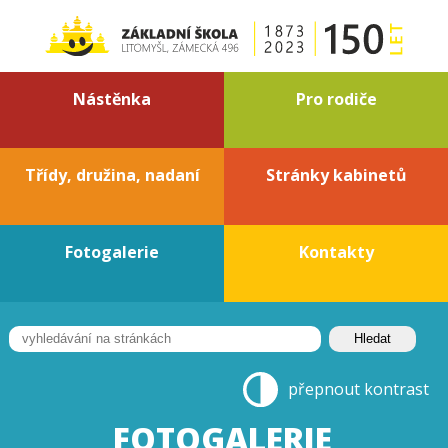
Nástěnka
Pro rodiče
Třídy, družina, nadaní
Stránky kabinetů
Fotogalerie
Kontakty
přepnout kontrast
FOTOGALERIE