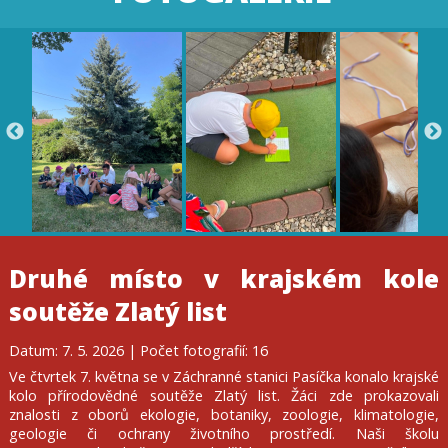
Druhé místo v krajském kole
soutěže Zlatý list
Datum: 7. 5. 2026 | Počet fotografií: 16
Ve čtvrtek 7. května se v Záchranné stanici Pasíčka konalo krajské
kolo přírodovědné soutěže Zlatý list. Žáci zde prokazovali
znalosti z oborů ekologie, botaniky, zoologie, klimatologie,
geologie či ochrany životního prostředí. Naši školu