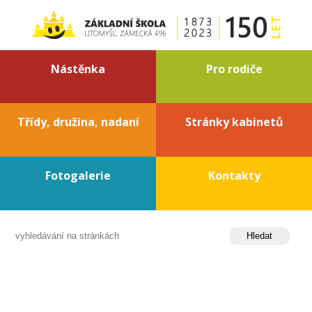
Nástěnka
Pro rodiče
Třídy, družina, nadaní
Stránky kabinetů
Fotogalerie
Kontakty
přepnout kontrast
Požadovaná stránka nebyla nalezena.