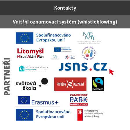
Kontakty
Vnitřní oznamovací systém (whistleblowing)
© ZŠ Litomyšl, Zámecká ▪ design 2017 © regrafika |
Prohlášení o přístupnosti