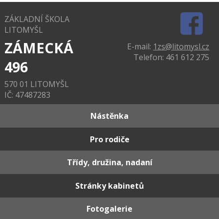
ZÁKLADNÍ ŠKOLA
LITOMYŠL
ZÁMECKÁ
E-mail:
1zs@litomysl.cz
Telefon: 461 612 275
496
570 01 LITOMYŠL
IČ: 47487283
Nástěnka
Pro rodiče
Třídy, družina, nadaní
Stránky kabinetů
Fotogalerie