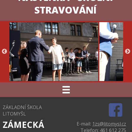
STRAVOVÁNÍ
ZÁKLADNÍ ŠKOLA
LITOMYŠL
ZÁMECKÁ
E-mail:
1zs@litomysl.cz
Telefon: 461 612 275