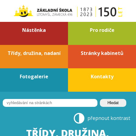
Nástěnka
Pro rodiče
Třídy, družina, nadaní
Stránky kabinetů
Fotogalerie
Kontakty
přepnout kontrast
TŘÍDY, DRUŽINA,