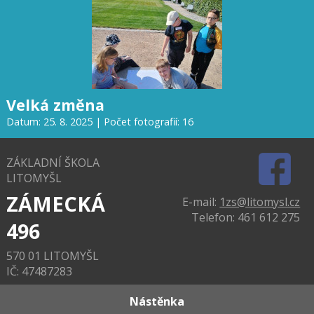
Velká změna
Datum: 25. 8. 2025 | Počet fotografií: 16
ZÁKLADNÍ ŠKOLA
LITOMYŠL
ZÁMECKÁ
E-mail:
1zs@litomysl.cz
Telefon: 461 612 275
496
570 01 LITOMYŠL
IČ: 47487283
Nástěnka