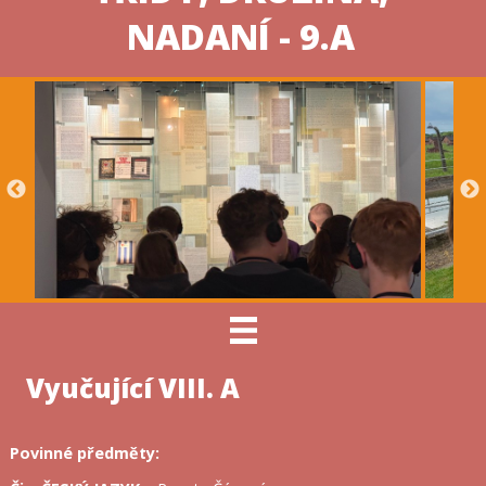
NADANÍ - 9.A
Vyučující VIII. A
Povinné p
ř
edm
ě
ty: