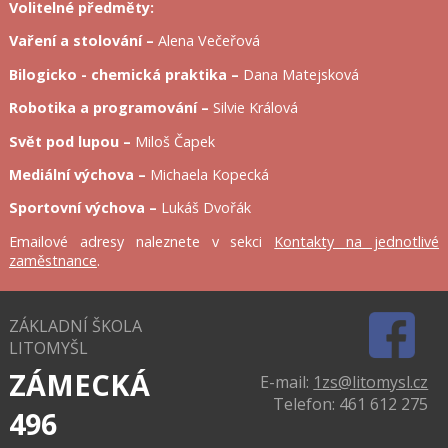
Volitelné předměty:
Vaření a stolování –
Alena Večeřová
Bilogicko - chemická praktika –
Dana Matejsková
Robotika a programování –
Silvie Králová
Svět pod lupou –
Miloš Čapek
Mediální výchova –
Michaela Kopecká
Sportovní výchova –
Lukáš Dvořák
Emailové adresy naleznete v sekci
Kontakty na jednotlivé
zaměstnance
.
ZÁKLADNÍ ŠKOLA
LITOMYŠL
ZÁMECKÁ
E-mail:
1zs@litomysl.cz
Telefon: 461 612 275
496