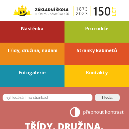
Nástěnka
Pro rodiče
Třídy, družina, nadaní
Stránky kabinetů
Fotogalerie
Kontakty
přepnout kontrast
TŘÍDY, DRUŽINA,