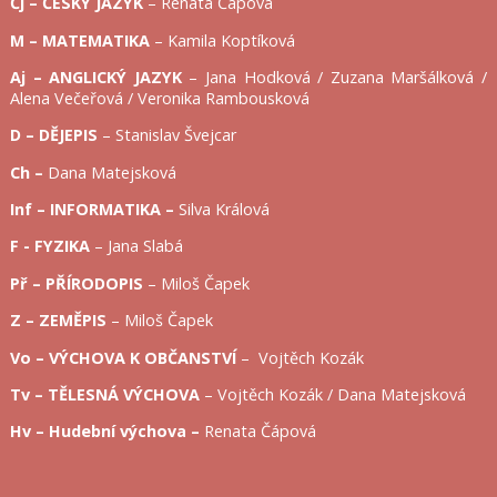
Čj – ČESKÝ JAZYK
– Renata Čápová
M – MATEMATIKA
– Kamila Koptíková
Aj – ANGLICKÝ JAZYK
– Jana Hodková / Zuzana Maršálková /
Alena Večeřová / Veronika Rambousková
D – DĚJEPIS
– Stanislav Švejcar
Ch –
Dana Matejsková
Inf – INFORMATIKA
–
Silva Králová
F - FYZIKA
– Jana Slabá
Př – PŘÍRODOPIS
– Miloš Čapek
Z – ZEMĚPIS
– Miloš Čapek
Vo – VÝCHOVA K OBČANSTVÍ
– Vojtěch Kozák
Tv – TĚLESNÁ VÝCHOVA
– Vojtěch Kozák / Dana Matejsková
Hv – Hudební výchova –
Renata Čápová