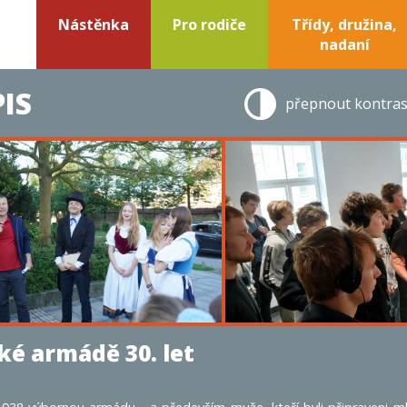
Nástěnka
Pro rodiče
Třídy, družina,
nadaní
IS
přepnout kontras
ké armádě 30. let