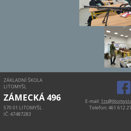
ZÁKLADNÍ ŠKOLA
LITOMYŠL
ZÁMECKÁ 496
E-mail:
1zs@litomysl.
Telefon: 461 612 2
570 01 LITOMYŠL
IČ: 47487283