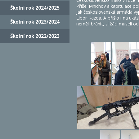
Československo mělo v roce 1
Přišel Mnichov a kapitulace poli
Školní rok 2024/2025
Jak československá armáda vyp
Libor Kazda. A přišlo i na uká
Školní rok 2023/2024
neměli bránit, si žáci museli 
Školní rok 2022/2023