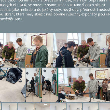
938 výbornou armádu - a především muže, kteří byli připraveni ml
tických elit. Muži se museli z hranic stáhnout. Mnozí z nich plakali.
adala, jaké měla zbraně, jaké výhody, nevýhody, přednosti i nedos
zku zbraní, které měly sloužit naší obraně (všechny exponáty jsou řá
odpovědět sami.