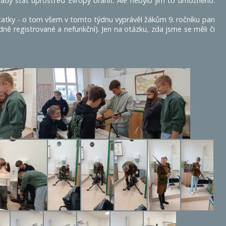
adý stát uprostřed Evropy bránit. Ale nebylo jim to umožněno.
tatky - o tom všem v tomto týdnu vyprávěl žákům 9. ročníku pan
dně registrované a nefunkční). Jen na otázku, zda jsme se měli či