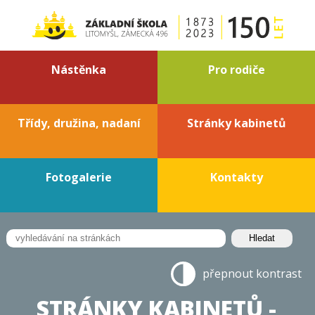
Nástěnka
Pro rodiče
Třídy, družina, nadaní
Stránky kabinetů
Fotogalerie
Kontakty
přepnout kontrast
STRÁNKY KABINETŮ -