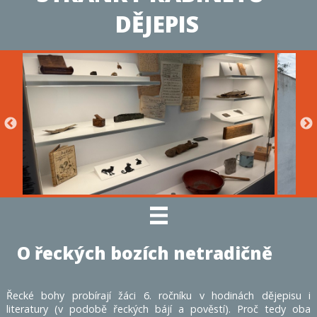
DĚJEPIS
O řeckých bozích netradičně
Řecké bohy probírají žáci 6. ročníku v hodinách dějepisu i
literatury (v podobě řeckých bájí a pověstí). Proč tedy oba