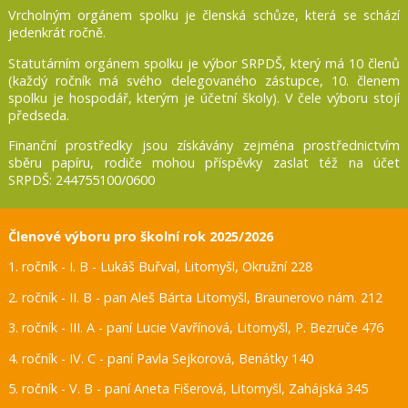
Vrcholným orgánem spolku je členská schůze, která se schází
jedenkrát ročně.
Statutárním orgánem spolku je výbor SRPDŠ, který má 10 členů
(každý ročník má svého delegovaného zástupce, 10. členem
spolku je hospodář, kterým je účetní školy). V čele výboru stojí
předseda.
Finanční prostředky jsou získávány zejména prostřednictvím
sběru papíru, rodiče mohou příspěvky zaslat též na účet
SRPDŠ: 244755100/0600
Členové výboru pro školní rok 2025/2026
1. ročník - I. B - Lukáš Buřval, Litomyšl, Okružní 228
2. ročník - II. B -
pan
Aleš Bárta
Litomyšl,
Braunerovo
nám. 212
3. ročník - III. A - paní Lucie Vavřínová, Litomyšl, P. Bezruče 476
4. ročník - IV. C - paní Pavla Sejkorová, Benátky 140
5. ročník - V. B - paní Aneta Fišerová, Litomyšl, Zahájská 345