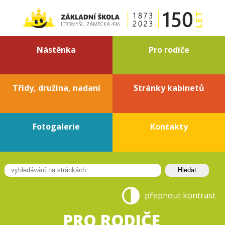
Nástěnka
Pro rodiče
Třídy, družina, nadaní
Stránky kabinetů
Fotogalerie
Kontakty
přepnout kontrast
PRO RODIČE