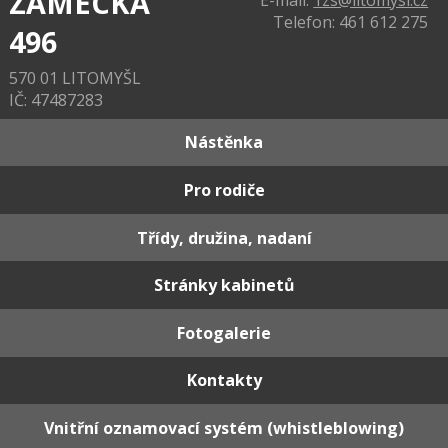
ZÁMECKÁ
E-mail:
1zs@litomysl.cz
Telefon: 461 612 275
496
570 01 LITOMYŠL
IČ: 47487283
Nástěnka
Pro rodiče
Třídy, družina, nadaní
Stránky kabinetů
Fotogalerie
Kontakty
Vnitřní oznamovací systém (whistleblowing)