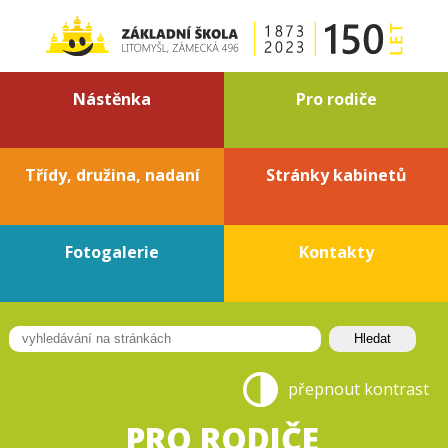
Nástěnka
Pro rodiče
Třídy, družina, nadaní
Stránky kabinetů
Fotogalerie
Kontakty
přepnout kontrast
PRO RODIČE