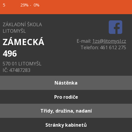
5 29% - 0%
ZÁKLADNÍ ŠKOLA
LITOMYŠL
ZÁMECKÁ
E-mail:
1zs@litomysl.cz
Telefon: 461 612 275
496
570 01 LITOMYŠL
IČ: 47487283
Nástěnka
Pro rodiče
Třídy, družina, nadaní
Stránky kabinetů