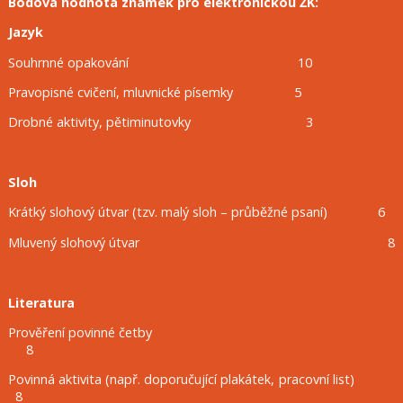
Bodová hodnota známek pro elektronickou ŽK:
Jazyk
Souhrnné opakování 10
Pravopisné cvičení, mluvnické písemky 5
Drobné aktivity, pětiminutovky 3
Sloh
Krátký slohový útvar (tzv. malý sloh – průběžné psaní) 6
Mluvený slohový útvar 8
Literatura
Prověření povinné četby
8
Povinná aktivita (např. doporučující plakátek, pracovní list)
8