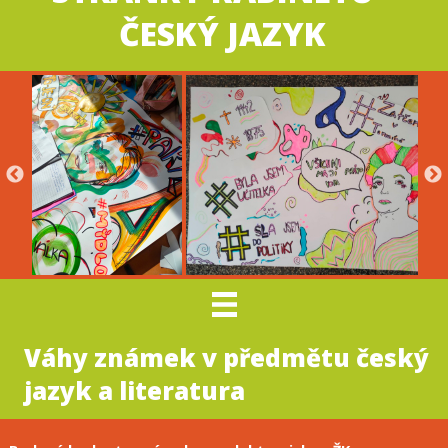
ČESKÝ JAZYK
Váhy známek v předmětu český
jazyk a literatura