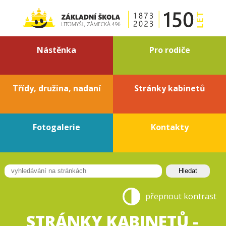
Nástěnka
Pro rodiče
Třídy, družina, nadaní
Stránky kabinetů
Fotogalerie
Kontakty
přepnout kontrast
STRÁNKY KABINETŮ -