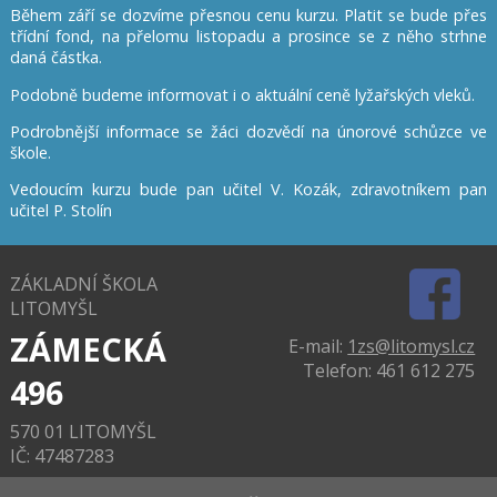
Během září se dozvíme přesnou cenu kurzu. Platit se bude přes
třídní fond, na přelomu listopadu a prosince se z něho strhne
daná částka.
Podobně budeme informovat i o aktuální ceně lyžařských vleků.
Podrobnější informace se žáci dozvědí na únorové schůzce ve
škole.
Vedoucím kurzu bude pan učitel V. Kozák, zdravotníkem pan
učitel P. Stolín
ZÁKLADNÍ ŠKOLA
LITOMYŠL
ZÁMECKÁ
E-mail:
1zs@litomysl.cz
Telefon: 461 612 275
496
570 01 LITOMYŠL
IČ: 47487283