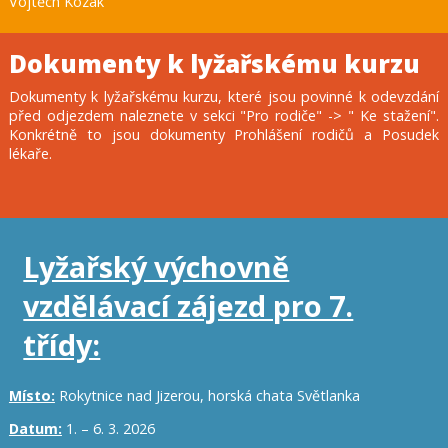
Vojtěch Kozák
Dokumenty k lyžařskému kurzu
Dokumenty k lyžařskému kurzu, které jsou povinné k odevzdání
před odjezdem naleznete v sekci "Pro rodiče" -> " Ke stažení".
Konkrétně to jsou dokumenty Prohlášení rodičů a Posudek
lékaře.
Lyžařský výchovně
vzdělávací zájezd pro 7.
třídy:
Místo:
Rokytnice nad Jizerou, horská chata Světlanka
Datum:
1. – 6. 3. 2026