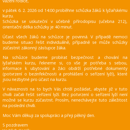
vážení rodiče,
v pátek 6. 2. 2026 od 14:00 proběhne schůzka žáků k lyžařskému
kurzu.
Schůzka se uskuteční v učebně přírodopisu (učebna 212),
orientační délka schůzky je 40 minut.
Účast všech žáků na schůzce je povinná. V případě nemoci
budeme situaci řešit individuálně, případně se může schůzky
zúčastnit zákonný zástupce žáka.
Na schůzce budeme probírat bezpečnost a chování na
lyžařském kurzu, řekneme si, co vše je potřeba s sebou,
informace k ubytování a žáci obdrží potřebné dokumenty
(potvrzení o bezinfekčnosti a prohlášení o seřízení lyží), které
jsou nezbytné pro účast na kurzu.
V návaznosti na to bych Vás chtěl požádat, abyste již v tuto
chvíli začali řešit seřízení lyží. Bez potvrzení o seřízení lyží není
možné se kurzu zúčastnit. Prosím, nenechávejte tuto záležitost
na poslední chvíli.
Moc Vám děkuji za spolupráci a přeji pěkný den.
S pozdravem