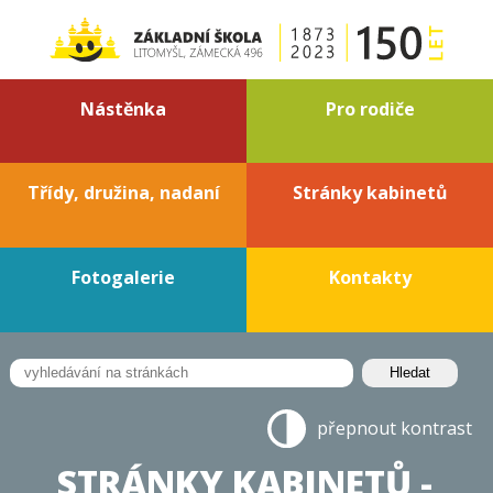
Nástěnka
Pro rodiče
Třídy, družina, nadaní
Stránky kabinetů
Fotogalerie
Kontakty
přepnout kontrast
STRÁNKY KABINETŮ -