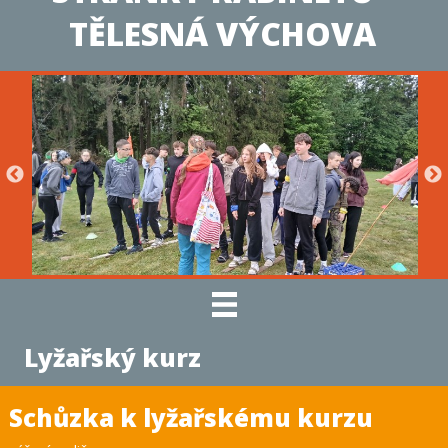
TĚLESNÁ VÝCHOVA
Lyžařský kurz
Schůzka k lyžařskému kurzu