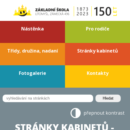
Nástěnka
Pro rodiče
Třídy, družina, nadaní
Stránky kabinetů
Fotogalerie
Kontakty
přepnout kontrast
STRÁNKY KABINETŮ -