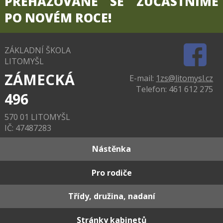
PŘEHAZOVANÉ SE ZÚČASTNÍME
PO NOVÉM ROCE!
ZÁKLADNÍ ŠKOLA
LITOMYŠL
ZÁMECKÁ
E-mail:
1zs@litomysl.cz
Telefon: 461 612 275
496
570 01 LITOMYŠL
IČ: 47487283
Nástěnka
Pro rodiče
Třídy, družina, nadaní
Stránky kabinetů