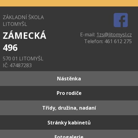
ZÁKLADNÍ ŠKOLA
LITOMYŠL
ZÁMECKÁ
E-mail:
1zs@litomysl.cz
Telefon: 461 612 275
496
570 01 LITOMYŠL
IČ: 47487283
Nástěnka
Pro rodiče
Třídy, družina, nadaní
Stránky kabinetů
Fotogalerie