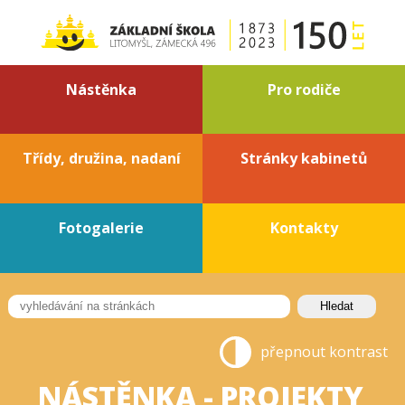
Nástěnka
Pro rodiče
Třídy, družina, nadaní
Stránky kabinetů
Fotogalerie
Kontakty
přepnout kontrast
NÁSTĚNKA - PROJEKTY