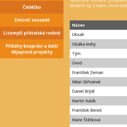
Sametová revoluce pohledem (
důvěrně žijí, k lidem, které bě
Čédéčko
Zmizelí sousedé
Název
Litomyšl přátelská rodině
Obsah
Obálka knihy
Příběhy bezpráví a další
dějepisné projekty
Tým
Úvod
František Zeman
Milan Skřivánek
Daniel Brýdl
Martin Kubík
František Beneš
Marie Štětková