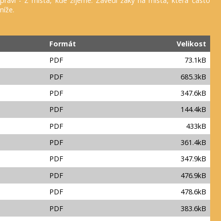
áví - Z místa, kde žijeme. Zavedl žáky na místa, která často
níže.
Formát
Velikost
PDF
73.1kB
PDF
685.3kB
PDF
347.6kB
PDF
144.4kB
PDF
433kB
PDF
361.4kB
PDF
347.9kB
PDF
476.9kB
PDF
478.6kB
PDF
383.6kB