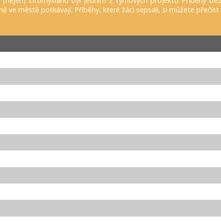
nejen) Litomyšlanů byl jedním z týmových projektů Příběhy bezpr
žně ve městě potkávají. Příběhy, které žáci sepsali, si můžete přečíst 