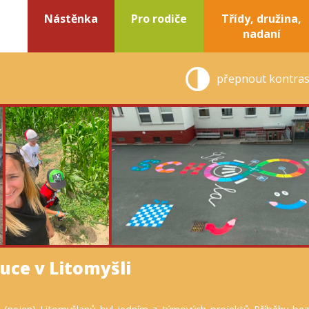
Nástěnka
Pro rodiče
Třídy, družina,
nadaní
přepnout kontras
uce v Litomyšli