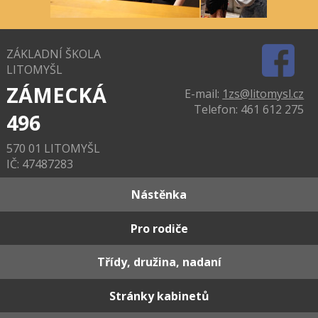
ZÁKLADNÍ ŠKOLA
LITOMYŠL
ZÁMECKÁ
E-mail:
1zs@litomysl.cz
Telefon: 461 612 275
496
570 01 LITOMYŠL
IČ: 47487283
Nástěnka
Pro rodiče
Třídy, družina, nadaní
Stránky kabinetů