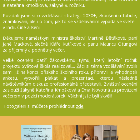
a Kateřina Kmošková, žákyně 9. ročníku.
Povídali jsme si o vzdělávací strategii 2030+, zkoušení u tabule,
známkování, ale i o tom, jak to se vzděláváním vypadá ve světě -
v Indii, Číně a Keni.
Děkujeme náměstkyni ministra školství Martině Běťákové, paní
Janě Mackové, slečně Kláře Kutílkové a panu Mauricu Otungovi
za příjemný a podnětný večer.
Velké ocenění patří žákovskému týmu, který letošní ročník
projektu Světová škola realizoval.... Žáci si téma vzdělávání zvolili
sami již na konci loňského školního roku, připravili a vyhodnotili
anketu, vytvořili plakát a prezentaci, kterou následně
návštěvníkům diskuze profesionálně představili. Zvláštní ocenění
zaslouží žákyně Kateřina Kmošková a Ema Novotná za provázení
večerem v pozici moderátorek Všichni jste byli skvělí!
Fotogalerii si můžete prohlédnout
zde
.