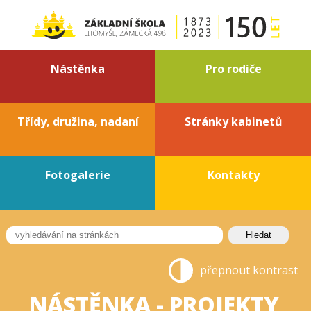
Nástěnka
Pro rodiče
Třídy, družina, nadaní
Stránky kabinetů
Fotogalerie
Kontakty
přepnout kontrast
NÁSTĚNKA - PROJEKTY