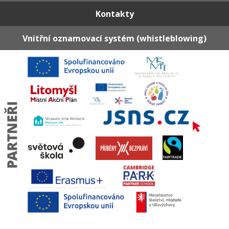
Kontakty
Vnitřní oznamovací systém (whistleblowing)
© ZŠ Litomyšl, Zámecká ▪ design 2017 © regrafika |
Prohlášení o přístupnosti