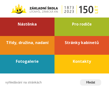
Nástěnka
Pro rodiče
Třídy, družina, nadaní
Stránky kabinetů
Fotogalerie
Kontakty
přepnout kontrast
Požadovaná stránka nebyla nalezena.