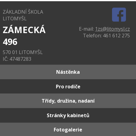
ZÁKLADNÍ ŠKOLA
LITOMYŠL
ZÁMECKÁ
E-mail:
1zs@litomysl.cz
Telefon: 461 612 275
496
570 01 LITOMYŠL
IČ: 47487283
Nástěnka
Pro rodiče
Třídy, družina, nadaní
Stránky kabinetů
Fotogalerie